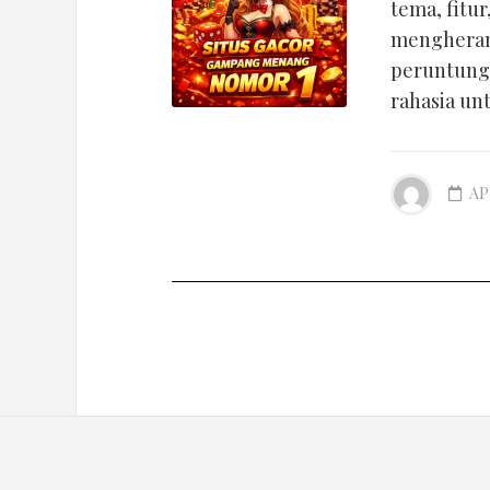
tema, fitu
mengherank
peruntunga
rahasia unt
AP