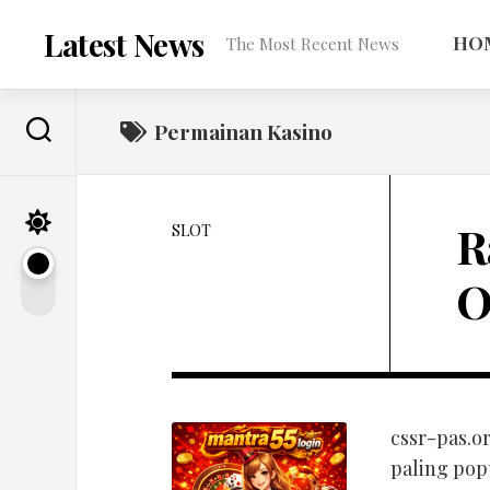
Skip
to
Latest News
HO
The Most Recent News
content
Permainan Kasino
R
SLOT
O
cssr-pas.o
paling popu