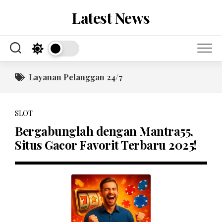
Skip
Latest News
to
content
Layanan Pelanggan 24/7
SLOT
Bergabunglah dengan Mantra55,
Situs Gacor Favorit Terbaru 2025!