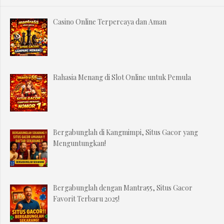
Casino Online Terpercaya dan Aman
Rahasia Menang di Slot Online untuk Pemula
Bergabunglah di Kangmimpi, Situs Gacor yang
Menguntungkan!
Bergabunglah dengan Mantra55, Situs Gacor
Favorit Terbaru 2025!