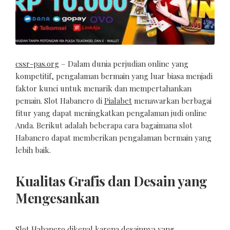
cssr-pas.org
– Dalam dunia perjudian online yang
kompetitif, pengalaman bermain yang luar biasa menjadi
faktor kunci untuk menarik dan mempertahankan
pemain. Slot Habanero di
Pialabet
menawarkan berbagai
fitur yang dapat meningkatkan pengalaman judi online
Anda. Berikut adalah beberapa cara bagaimana slot
Habanero dapat memberikan pengalaman bermain yang
lebih baik.
Kualitas Grafis dan Desain yang
Mengesankan
Slot Habanero dikenal karena desainnya yang