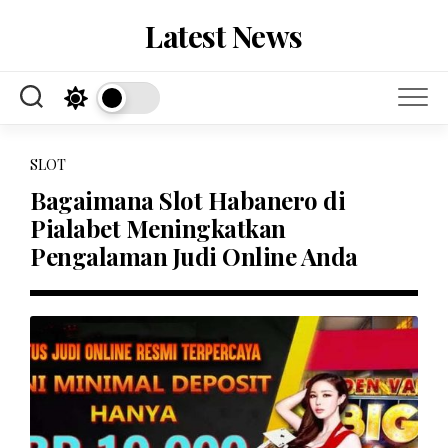
Skip
Latest News
to
content
SLOT
Bagaimana Slot Habanero di
Pialabet Meningkatkan
Pengalaman Judi Online Anda