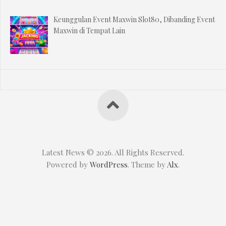
Keunggulan Event Maxwin Slot80, Dibanding Event
Maxwin di Tempat Lain
Latest News © 2026. All Rights Reserved.
Powered by
WordPress
. Theme by
Alx
.